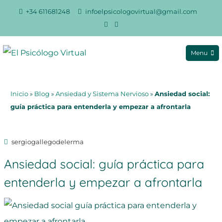
+34 611681248
infoelpsicologovirtual@gmail.com
LinkedIn
Instagram
Menu
El Psicólogo Virtual
Saltar
al
Inicio
»
Blog
»
Ansiedad y Sistema Nervioso
»
Ansiedad social:
contenido
guía práctica para entenderla y empezar a afrontarla
sergiogallegodelerma
Ansiedad social: guía práctica para
entenderla y empezar a afrontarla