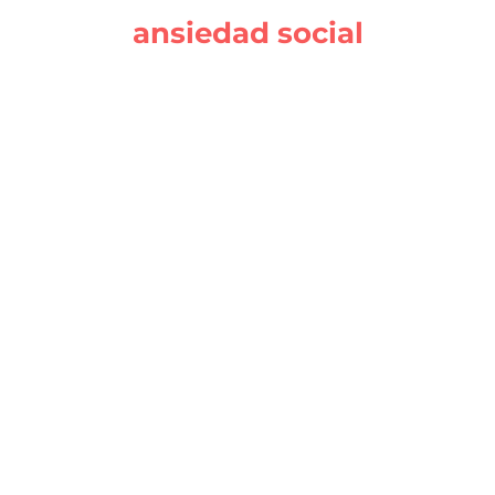
ansiedad social
EXPOSICIÓN GRADUAL CON
SENTIDO PERSONAL