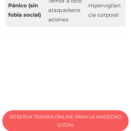
Temor a otro
Pánico (sin
Hipervigilan
ataque/sens
fobia social)
cia corporal
aciones
guía práctica sobre
agorafobia
ansiedad y sus soluciones
RESERVA TERAPIA ONLINE PARA LA ANSIEDAD
SOCIAL