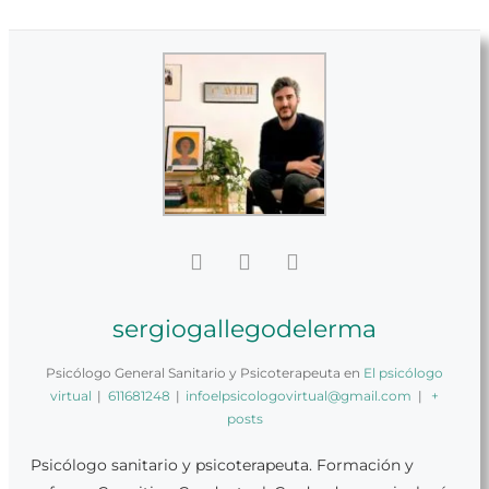
sergiogallegodelerma
Psicólogo General Sanitario y Psicoterapeuta
en
El psicólogo
virtual
|
611681248
|
infoelpsicologovirtual@gmail.com
|
+
posts
Psicólogo sanitario y psicoterapeuta. Formación y