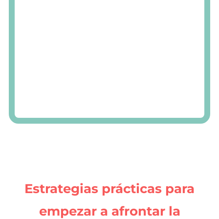
“Si evito, se pasa.”
→ Alivia a corto plazo,
pero
mantiene
el problema a
medio/largo.
“Todos notan mis nervios.”
→ La mayoría
está más pendiente de sí misma que de
ti.
“Se quita sola con el tiempo.”
→ Sin
afrontamiento, tiende a cronificarse.
Estrategias prácticas para
empezar a afrontar la