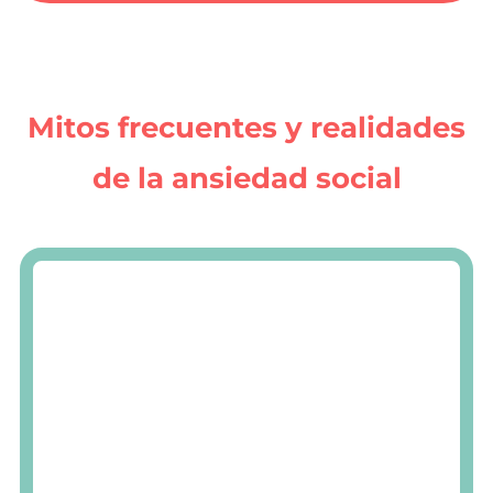
Mitos frecuentes y realidades
de la ansiedad social
“Es timidez y ya está.”
→ La timidez es
un rasgo; la ansiedad social limita y
genera gran malestar.